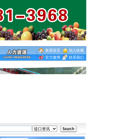
集团首页
加入收藏
官方微博
联系我们