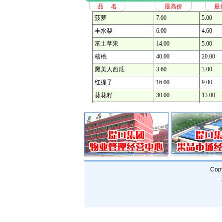
品 名
最高价
最
菠萝
7.00
5.00
丰水梨
6.00
4.60
富士苹果
14.00
5.00
核桃
40.00
20.00
黑美人西瓜
3.60
3.00
红提子
16.00
9.00
葵花籽
30.00
13.00
梨
10.00
3.60
龙眼(桂圆)
30.00
16.00
芒果
16.00
8.00
猕猴桃
20.00
8.00
木瓜
9.00
6.00
Cop
柠檬
20.00
14.00
苹果
14.00
3.00
乔纳金苹果
10.00
6.00
秦冠苹果
8.00
5.40