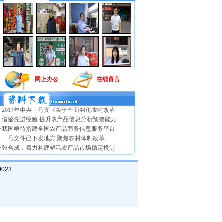
网上办公
在线留言
·
2014年中央一号文《关于全面深化农村改革
·
借鉴先进经验 提升农产品信息分析预警能力
·
我国亟待搭建全国农产品商务信息服务平台
·
一号文件已下发地方 聚焦农村体制改革
·
张合成：着力构建鲜活农产品市场稳定机制
0023
2