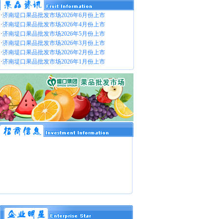
·
济南堤口果品批发市场2026年6月份上市
·
济南堤口果品批发市场2026年4月份上市
·
济南堤口果品批发市场2026年5月份上市
·
济南堤口果品批发市场2026年3月份上市
·
济南堤口果品批发市场2026年2月份上市
·
济南堤口果品批发市场2026年1月份上市