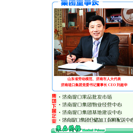
山东省劳动模范、济南市人大代表
济南堤口集团党委书记董事长 CEO 刘超华