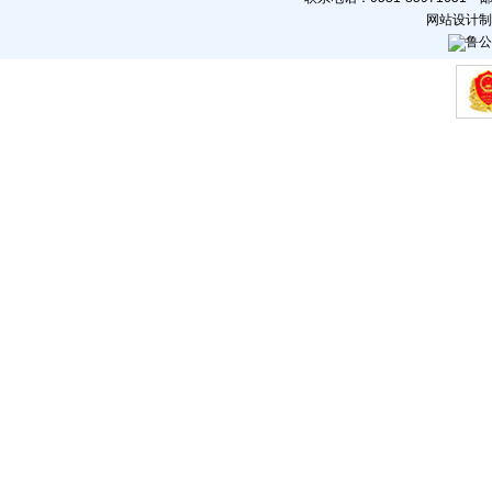
网站设计制
鲁公