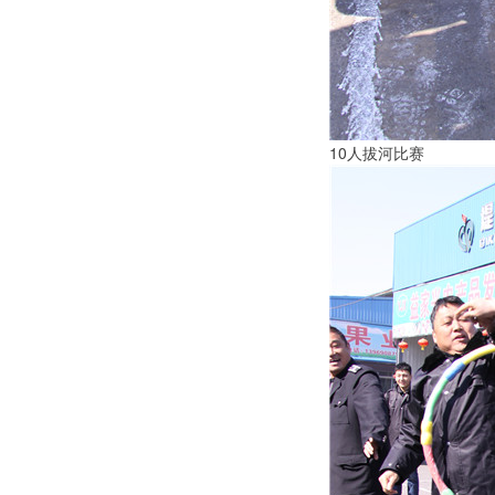
10人
拔河比赛