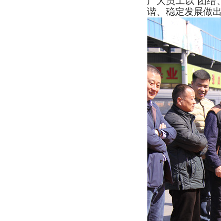
广大员工以“团结
谐、稳定发展做