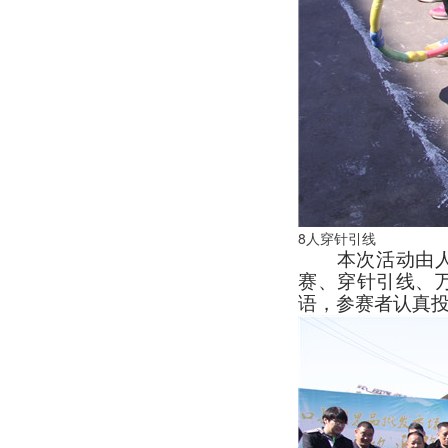
8
人穿针引线
本次活动由人力
赛、穿针引线、
语，参赛者认真