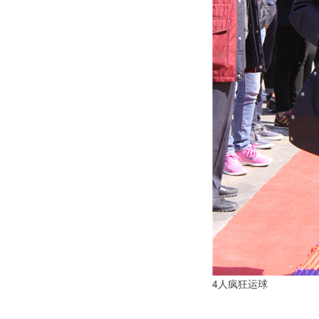
4
人疯狂运球