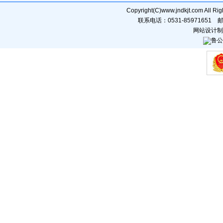
Copyright(C)www.jndkjt.com
联系电话：0531-85971651 
网站设计制
鲁公