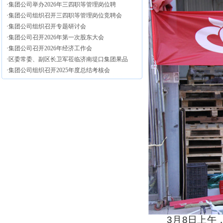
·
集团公司举办2026年三四职等管理岗位聘
·
集团公司组织召开三四职等管理岗位竞聘会
·
集团公司组织召开专题研讨会
·
集团公司召开2026年第一次股东大会
·
集团公司召开2026年经济工作会
·
区委常委、副区长卫军莅临济南堤口集团果品
·
集团公司组织召开2025年度总结考核会
3月8日上午，