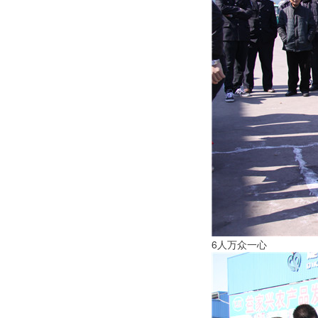
6
人万众一心