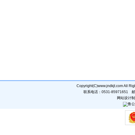
Copyright(C)www.jndkjt.com
联系电话：0531-85971651 
网站设计制
鲁公