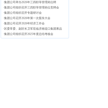
·
集团公司举办2026年三四职等管理岗位聘
·
集团公司组织召开三四职等管理岗位竞聘会
·
集团公司组织召开专题研讨会
·
集团公司召开2026年第一次股东大会
·
集团公司召开2026年经济工作会
·
区委常委、副区长卫军莅临济南堤口集团果品
·
集团公司组织召开2025年度总结考核会